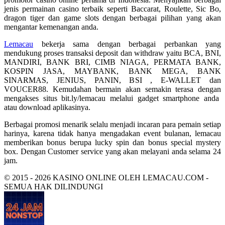
jenis permainan casino terbaik seperti Baccarat, Roulette, Sic Bo,
dragon tiger dan game slots dengan berbagai pilihan yang akan
mengantar kemenangan anda.
Lemacau
bekerja sama dengan berbagai perbankan yang
mendukung proses transaksi deposit dan withdraw yaitu BCA, BNI,
MANDIRI, BANK BRI, CIMB NIAGA, PERMATA BANK,
KOSPIN JASA, MAYBANK, BANK MEGA, BANK
SINARMAS, JENIUS, PANIN, BSI , E-WALLET dan
VOUCER88. Kemudahan bermain akan semakin terasa dengan
mengakses situs bit.ly/lemacau melalui gadget smartphone anda
atau download aplikasinya.
Berbagai promosi menarik selalu menjadi incaran para pemain setiap
harinya, karena tidak hanya mengadakan event bulanan, lemacau
memberikan bonus berupa lucky spin dan bonus special mystery
box. Dengan Customer service yang akan melayani anda selama 24
jam.
© 2015 - 2026 KASINO ONLINE OLEH LEMACAU.COM -
SEMUA HAK DILINDUNGI