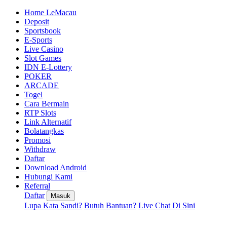
Home LeMacau
Deposit
Sportsbook
E-Sports
Live Casino
Slot Games
IDN E-Lottery
POKER
ARCADE
Togel
Cara Bermain
RTP Slots
Link Alternatif
Bolatangkas
Promosi
Withdraw
Daftar
Download Android
Hubungi Kami
Referral
Daftar
Masuk
Lupa Kata Sandi?
Butuh Bantuan?
Live Chat Di Sini