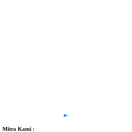
Mitra Kami :