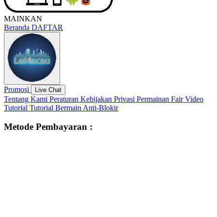
MAINKAN
Beranda
DAFTAR
Promosi
Live Chat
Tentang Kami
Peraturan
Kebijakan Privasi
Permainan Fair
Video
Tutorial
Tutorial Bermain
Anti-Blokir
Metode Pembayaran :