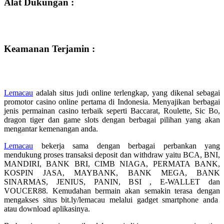
Alat Dukungan :
Keamanan Terjamin :
Lemacau
adalah situs judi online terlengkap, yang dikenal sebagai
promotor casino online pertama di Indonesia. Menyajikan berbagai
jenis permainan casino terbaik seperti Baccarat, Roulette, Sic Bo,
dragon tiger dan game slots dengan berbagai pilihan yang akan
mengantar kemenangan anda.
Lemacau
bekerja sama dengan berbagai perbankan yang
mendukung proses transaksi deposit dan withdraw yaitu BCA, BNI,
MANDIRI, BANK BRI, CIMB NIAGA, PERMATA BANK,
KOSPIN JASA, MAYBANK, BANK MEGA, BANK
SINARMAS, JENIUS, PANIN, BSI , E-WALLET dan
VOUCER88. Kemudahan bermain akan semakin terasa dengan
mengakses situs bit.ly/lemacau melalui gadget smartphone anda
atau download aplikasinya.