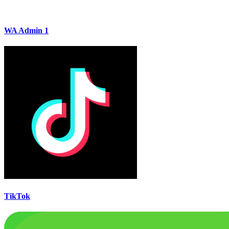
WA Admin 1
TikTok