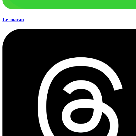
Le_macau