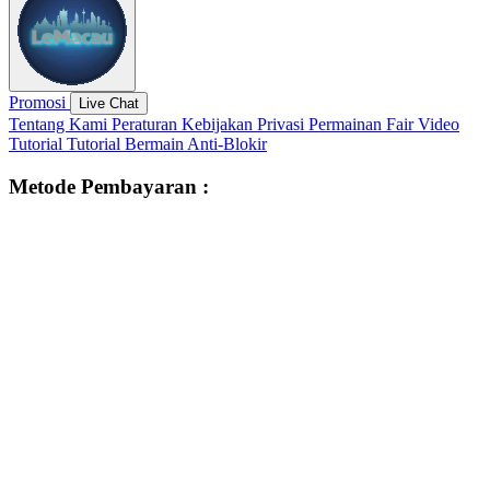
Promosi
Live Chat
Tentang Kami
Peraturan
Kebijakan Privasi
Permainan Fair
Video
Tutorial
Tutorial Bermain
Anti-Blokir
Metode Pembayaran :