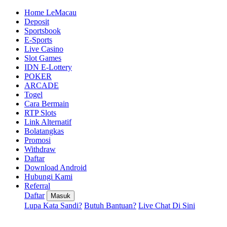
Home LeMacau
Deposit
Sportsbook
E-Sports
Live Casino
Slot Games
IDN E-Lottery
POKER
ARCADE
Togel
Cara Bermain
RTP Slots
Link Alternatif
Bolatangkas
Promosi
Withdraw
Daftar
Download Android
Hubungi Kami
Referral
Daftar
Masuk
Lupa Kata Sandi?
Butuh Bantuan?
Live Chat Di Sini