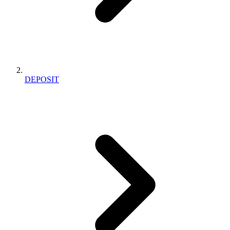
DEPOSIT