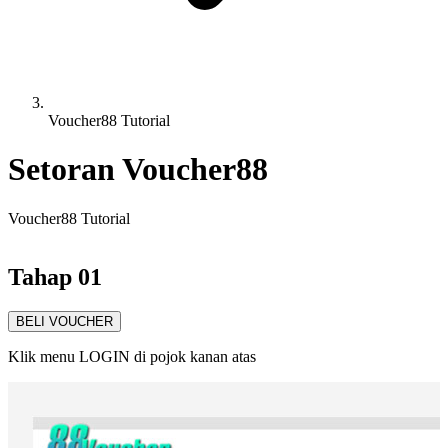
Voucher88 Tutorial
Setoran Voucher88
Voucher88 Tutorial
Tahap 01
BELI VOUCHER
Klik menu LOGIN di pojok kanan atas