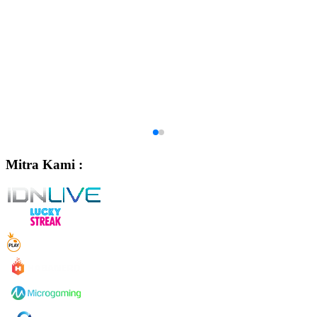
Mitra Kami :