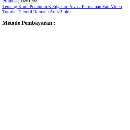
Promosi
Live Chat
Tentang Kami
Peraturan
Kebijakan Privasi
Permainan Fair
Video
Tutorial
Tutorial Bermain
Anti-Blokir
Metode Pembayaran :