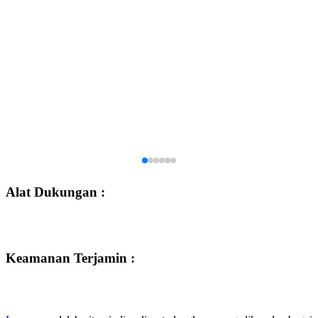
Alat Dukungan :
Keamanan Terjamin :