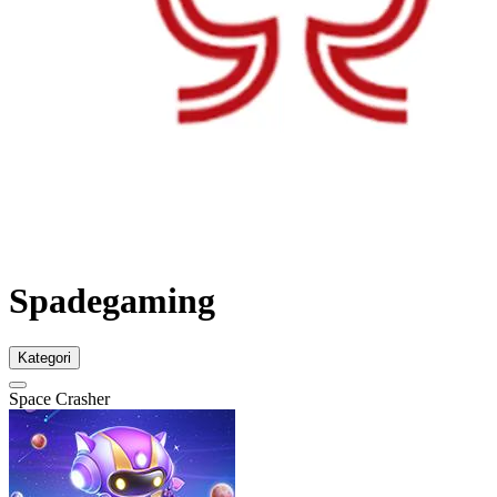
Spadegaming
Kategori
Space Crasher