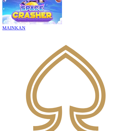
MAINKAN