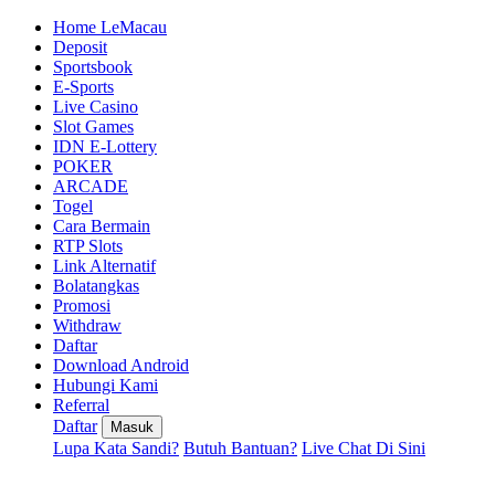
Home LeMacau
Deposit
Sportsbook
E-Sports
Live Casino
Slot Games
IDN E-Lottery
POKER
ARCADE
Togel
Cara Bermain
RTP Slots
Link Alternatif
Bolatangkas
Promosi
Withdraw
Daftar
Download Android
Hubungi Kami
Referral
Daftar
Masuk
Lupa Kata Sandi?
Butuh Bantuan?
Live Chat Di Sini