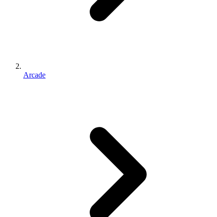
Arcade