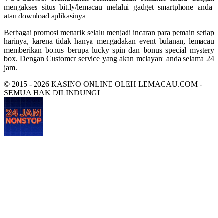
mengakses situs bit.ly/lemacau melalui gadget smartphone anda
atau download aplikasinya.
Berbagai promosi menarik selalu menjadi incaran para pemain setiap
harinya, karena tidak hanya mengadakan event bulanan, lemacau
memberikan bonus berupa lucky spin dan bonus special mystery
box. Dengan Customer service yang akan melayani anda selama 24
jam.
© 2015 - 2026 KASINO ONLINE OLEH LEMACAU.COM -
SEMUA HAK DILINDUNGI