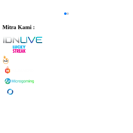
Mitra Kami :