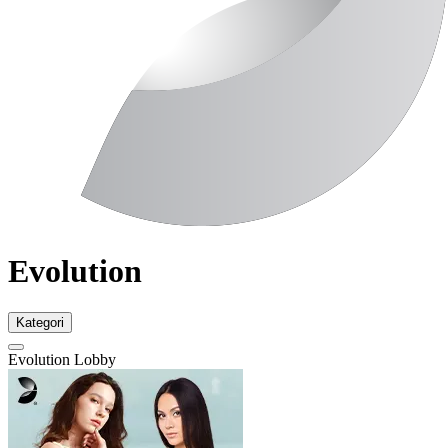
Evolution
Kategori
Evolution Lobby