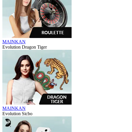
MAINKAN
Evolution Dragon Tiger
MAINKAN
Evolution Sicbo