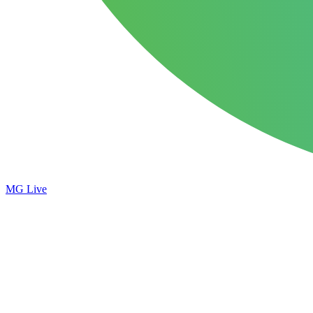
MG Live