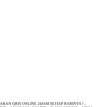
RAN QRIS ONLINE 24JAM SETIAP HARINYA ! ..