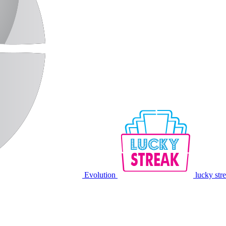
Evolution
lucky str