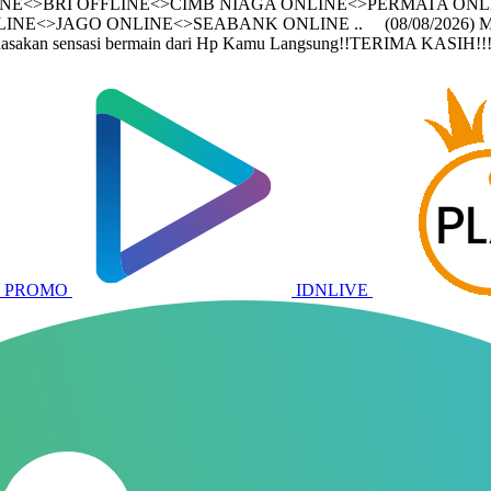
LINE<>BRI OFFLINE<>CIMB NIAGA ONLINE<>PERMATA O
NLINE<>JAGO ONLINE<>SEABANK ONLINE ..
(08/08/2026)
M
 Rasakan sensasi bermain dari Hp Kamu Langsung!!TERIMA KASIH!!
PROMO
IDNLIVE