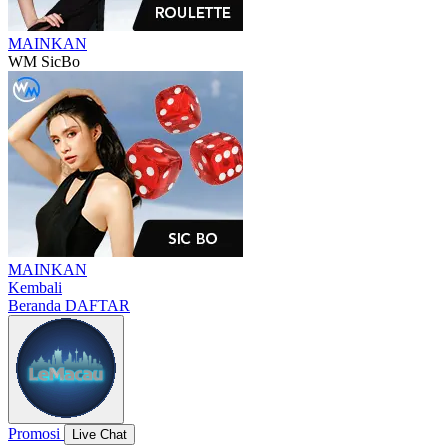
MAINKAN
WM SicBo
MAINKAN
Kembali
Beranda
DAFTAR
Promosi
Live Chat