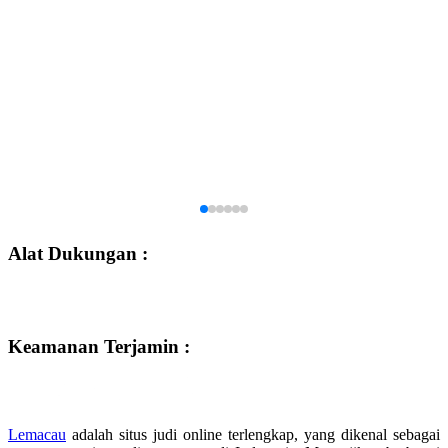
Alat Dukungan :
Keamanan Terjamin :
Lemacau
adalah situs judi online terlengkap, yang dikenal sebagai