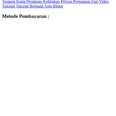
Tentang Kami
Peraturan
Kebijakan Privasi
Permainan Fair
Video
Tutorial
Tutorial Bermain
Anti-Blokir
Metode Pembayaran :