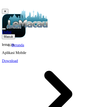
✕
Daftar
Masuk
lemacau
Beranda
Aplikasi Mobile
Download