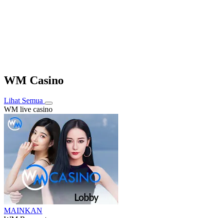
WM Casino
Lihat Semua
WM live casino
MAINKAN