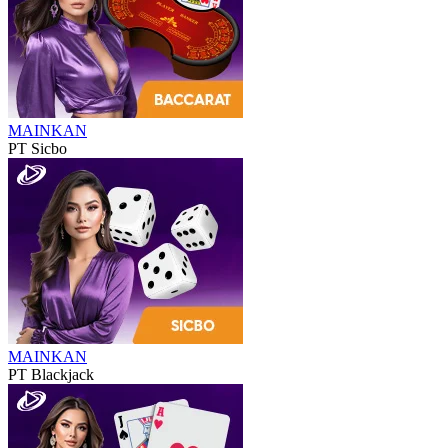
MAINKAN
PT Sicbo
MAINKAN
PT Blackjack