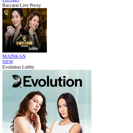
Baccarat Live Proxy
MAINKAN
NEW
Evolution Lobby