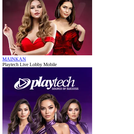
MAINKAN
Playtech Live Lobby Mobile