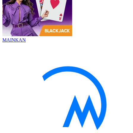
MAINKAN