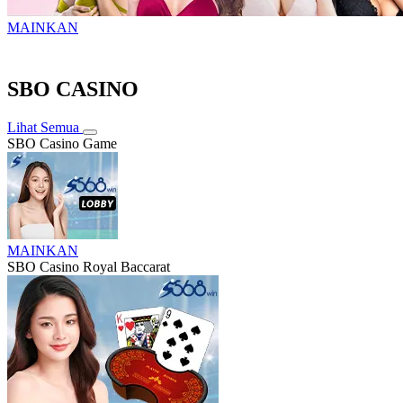
MAINKAN
SBO CASINO
Lihat Semua
SBO Casino Game
MAINKAN
SBO Casino Royal Baccarat