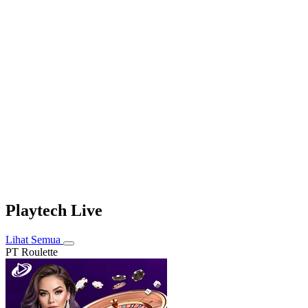
Playtech Live
Lihat Semua
PT Roulette