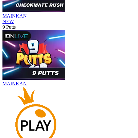
MAINKAN
NEW
9 Putts
MAINKAN