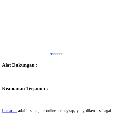
Alat Dukungan :
Keamanan Terjamin :
Lemacau
adalah situs judi online terlengkap, yang dikenal sebagai