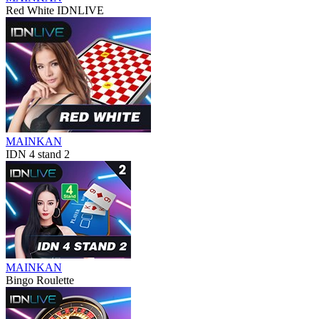
Red White IDNLIVE
MAINKAN
IDN 4 stand 2
MAINKAN
Bingo Roulette