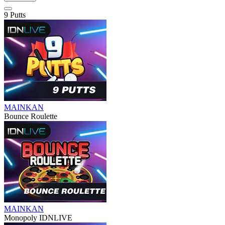
9 Putts
MAINKAN
Bounce Roulette
MAINKAN
Monopoly IDNLIVE