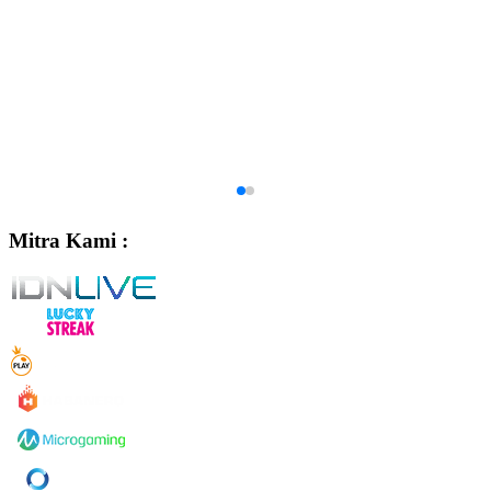
Mitra Kami :