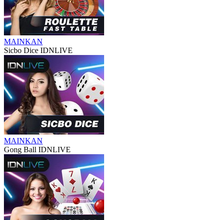
MAINKAN
Sicbo Dice IDNLIVE
MAINKAN
Gong Ball IDNLIVE