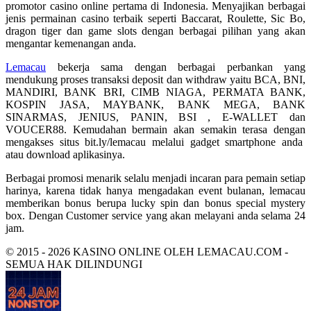
promotor casino online pertama di Indonesia. Menyajikan berbagai
jenis permainan casino terbaik seperti Baccarat, Roulette, Sic Bo,
dragon tiger dan game slots dengan berbagai pilihan yang akan
mengantar kemenangan anda.
Lemacau
bekerja sama dengan berbagai perbankan yang
mendukung proses transaksi deposit dan withdraw yaitu BCA, BNI,
MANDIRI, BANK BRI, CIMB NIAGA, PERMATA BANK,
KOSPIN JASA, MAYBANK, BANK MEGA, BANK
SINARMAS, JENIUS, PANIN, BSI , E-WALLET dan
VOUCER88. Kemudahan bermain akan semakin terasa dengan
mengakses situs bit.ly/lemacau melalui gadget smartphone anda
atau download aplikasinya.
Berbagai promosi menarik selalu menjadi incaran para pemain setiap
harinya, karena tidak hanya mengadakan event bulanan, lemacau
memberikan bonus berupa lucky spin dan bonus special mystery
box. Dengan Customer service yang akan melayani anda selama 24
jam.
© 2015 - 2026 KASINO ONLINE OLEH LEMACAU.COM -
SEMUA HAK DILINDUNGI