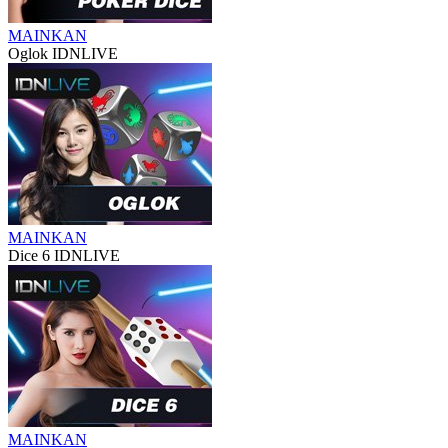
MAINKAN
Oglok IDNLIVE
MAINKAN
Dice 6 IDNLIVE
MAINKAN