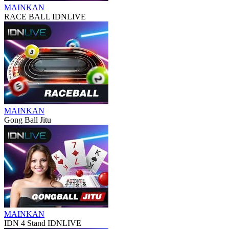
MAINKAN
RACE BALL IDNLIVE
MAINKAN
Gong Ball Jitu
MAINKAN
IDN 4 Stand IDNLIVE