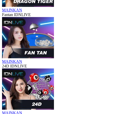
MAINKAN
Fantan IDNLIVE
MAINKAN
24D IDNLIVE
MAINKAN