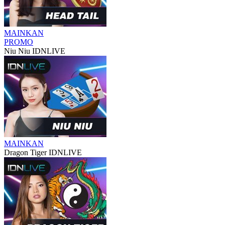
MAINKAN
PROMO
Niu Niu IDNLIVE
MAINKAN
Dragon Tiger IDNLIVE