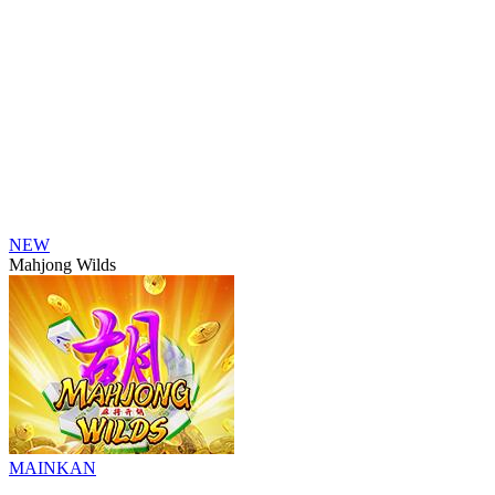
NEW
Mahjong Wilds
MAINKAN