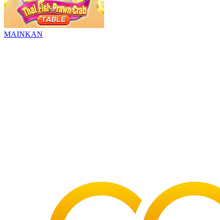
MAINKAN