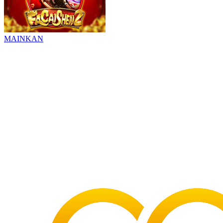
MAINKAN