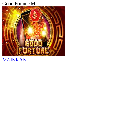
Good Fortune M
MAINKAN