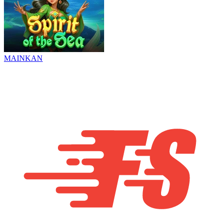
MAINKAN