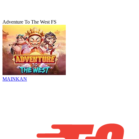
Adventure To The West FS
MAINKAN