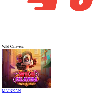
Wild Calavera
MAINKAN