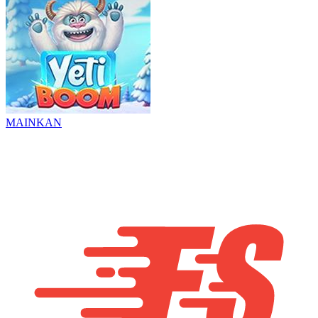
MAINKAN