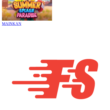
MAINKAN