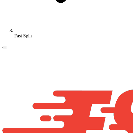
Fast Spin