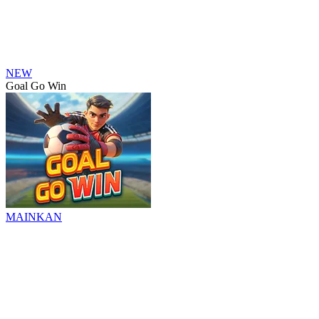
NEW
Goal Go Win
MAINKAN