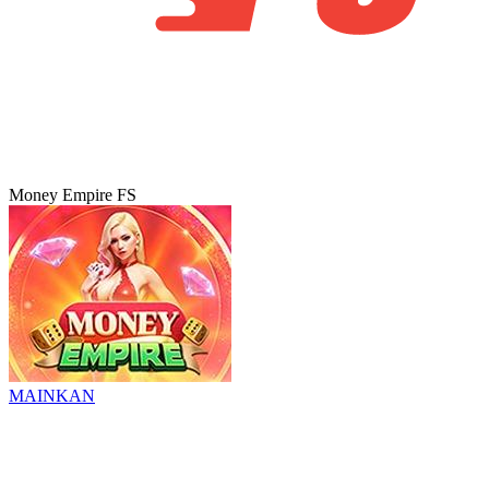
Money Empire FS
MAINKAN