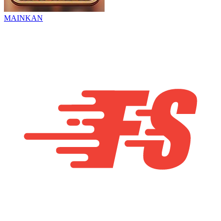
MAINKAN