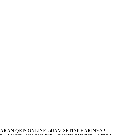
RAN QRIS ONLINE 24JAM SETIAP HARINYA ! ..