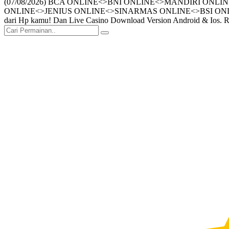
(07/08/2026)
BCA ONLINE<>BNI ONLINE<>MANDIRI ONLI
ONLINE<>JENIUS ONLINE<>SINARMAS ONLINE<>BSI O
dari Hp kamu! Dan Live Casino Download Version Android & Ios.