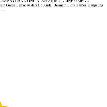
INE<>MAYBANK ONLINE<>PANIN ONLINE<>MEGA
ain Game Lemacau dari Hp Anda. Bermain Slots Games, Langsung
!! ..